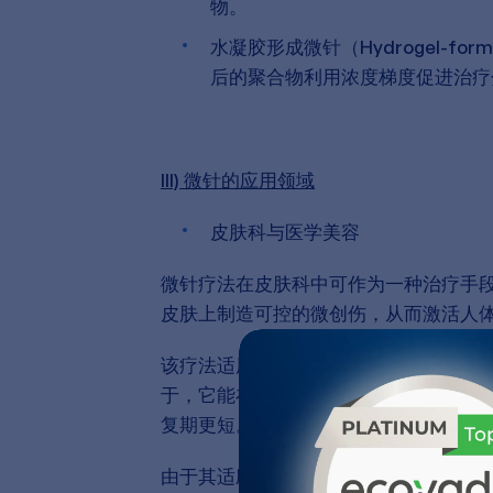
物。
水凝胶形成微针（Hydrogel-form
后的聚合物利用浓度梯度促进治疗分子
III) 微针的应用领域
皮肤科与医学美容
微针疗法在皮肤科中可作为一种治疗手
皮肤上制造可控的微创伤，从而激活人体
该疗法适用于多种皮肤问题，例如痤疮疤
于，它能在促进皮肤更新的同时保护周
复期更短。[2]
由于其适应性广，微针疗法几乎可用于