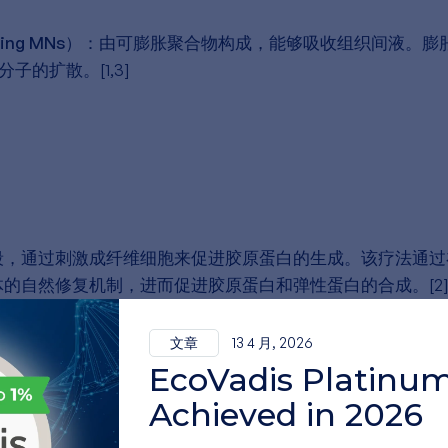
ing MNs）：
由可膨胀聚合物构成，能够吸收组织间液。膨
的扩散。[1,3]
段，通过刺激成纤维细胞来促进胶原蛋白的生成。该疗法通过
的自然修复机制，进而促进胶原蛋白和弹性蛋白的合成。[2
痕、皱纹、色素沉着和妊娠纹。[4] 微针疗法的一大优势在
文章
13 4 月, 2026
围健康组织，因此与其他皮肤治疗方法相比，愈合速度更快，
EcoVadis Platinum
Achieved in 2026
身体的任何部位，尽管它通常应用于面部、颈部和胸部。