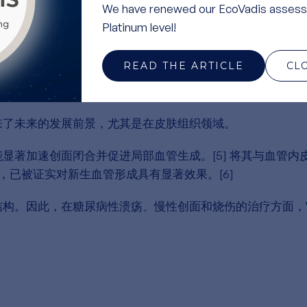
We have renewed our EcoVadis assess
上制造可控的微小穿孔，随后局部涂抹PDRN或肽类等生物
Platinum level!
透至皮肤深层，使其能够到达目标细胞，并比单纯局部涂抹更
READ THE ARTICLE
CL
来了未来的发展前景，尤其是在皮肤组织领域。
显著加速创面闭合并促进局部血管生成。[5] 将其与血管内
，已被证实对新生血管形成具有显著效果。[6]
结构。因此，在糖尿病性溃疡、慢性创面和烧伤的治疗方面，