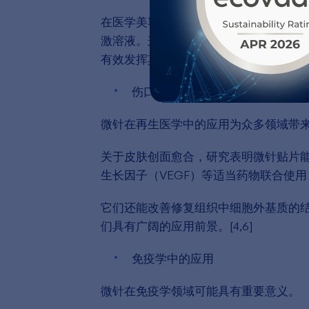
在医学美容领域，微针疗法可用于在皮肤
激溶液。这些微通道有助于活性成分渗
有效发挥其生物学功效。
伤口愈合
微针在再生医学中的应用为众多领域带
关于皮肤创面愈合，研究表明微针贴片能
生长因子（VEGF）等适当药物联合使用
它们还能改善修复组织中细胞外基质的
们具有广阔的应用前景。[4,6]
免疫学中的应用
微针在免疫学领域可能具有重要意义。