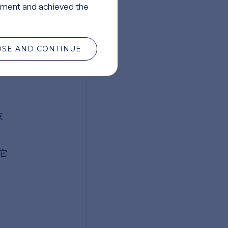
ment and achieved the
刺
能
OSE AND CONTINUE
皮
它