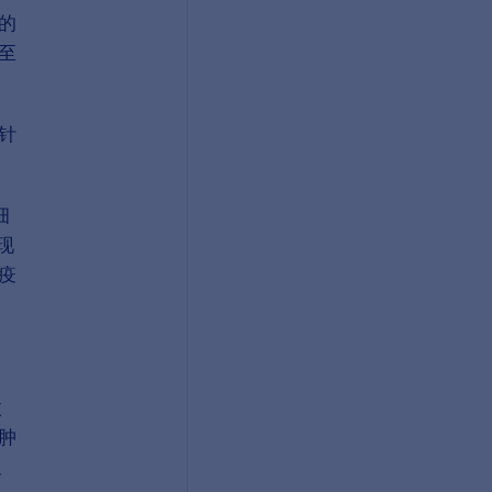
的
至
针
细
现
疫
微
肿
显