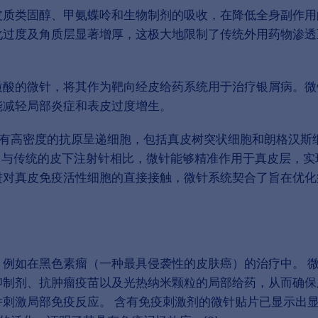
皮质类固醇、甲氨蝶呤和生物制剂的吸收，在降低全身副作用
化过度及角质层显著增厚，这极大地限制了传统外用药物渗透
质酸的微针，将其作为靶向经皮给药系统用于治疗银屑病。微
能减轻局部炎症和表皮过度增生。
含有高密度的抗原呈递细胞，包括真皮树突状细胞和朗格汉斯
 与传统的皮下注射针相比，微针能够精准作用于真皮层，实
进对真皮免疫活性细胞的直接接触，微针系统契合了旨在优化
例如在黑色素瘤（一种最具侵袭性的皮肤癌）的治疗中。 
抑制剂、抗肿瘤疫苗以及光热纳米颗粒的局部给药，从而确保
刺激局部免疫反应。 含有免疫刺激剂的微针贴片已显示出