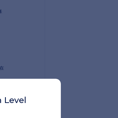
胀
在
]
恢
 Level