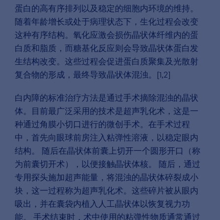
蛋白的高有序排列以及稳定的细胞内环境的维持。
随着年龄增长或处于病理状态下，生化过程会改变
这种有序结构。氧化应激会损伤晶状体纤维内的蛋
白质和脂质，而糖基化反应则会导致晶状体蛋白发
生结构改变。这些过程会促进蛋白质聚集及光散射
复合物的形成，最终导致晶状体混浊。[1,2]
白内障的标准治疗方法是通过手术摘除混浊的晶状
体。目前最广泛采用的技术是超声乳化术，这是一
种通过角膜小切口进行的微创手术。在手术过程
中，首先向眼球前房注入粘弹性溶液，以稳定眼内
结构。 随后在晶状体前囊上切开一个圆形开口（称
为前囊切开术），以便接触晶状体核。 随后，通过
专用探头施加超声能量，将混浊的晶状体碎裂成小
块，这一过程称为超声乳化术。这些碎片被从眼内
吸出，并在囊袋内植入人工晶状体以恢复视力功
能。 手术结束时，术中使用的粘弹性物质通常通过