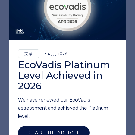
透明质酸是眼科粘弹手术器械中最重要的聚合物之
一。 透明质酸卓越的理化性质使其特别适合用于眼
科领域。其高分子量和亲水性使其能够保留大量水
分，即使在相对较低的浓度下也能形成高粘度溶
液。这一特性有助于实现OVDs所需的粘弹性行为。
此外，透明质酸还具有出色的生物相容性和极低的
文章
13 4 月, 2026
免疫原性，可最大限度地降低引入眼内时引发炎症
EcoVadis Platinum
反应的风险。[4,5,7]
Level Achieved in
2026
结论
We have renewed our EcoVadis
OVD已成为现代白内障手术中不可或缺的工具，有
assessment and achieved the Platinum
助于维持前房结构、保护眼部组织以及提高整体手
level!
术效率。 由于其粘弹性、高保水能力和优异的生物
相容性，透明质酸在这些装置中发挥着核心作用。
READ THE ARTICLE