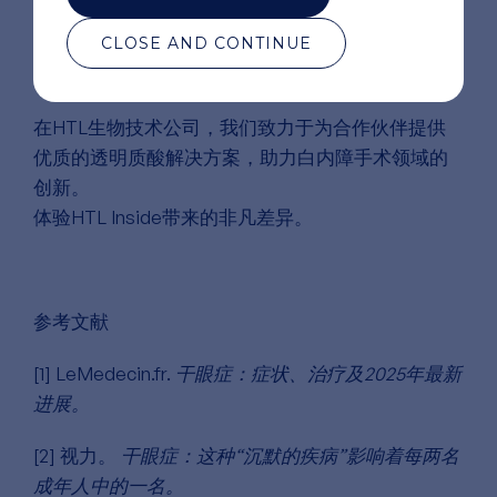
如今，具有多样化流变特性的OVD的开发，使外科
CLOSE AND CONTINUE
医生能够更好地根据手术的每个步骤调整材料，从
而同时提高手术安全性和治疗效果。[3–7]
在HTL生物技术公司，我们致力于为合作伙伴提供
优质的透明质酸解决方案，助力白内障手术领域的
创新。
体验HTL Inside带来的非凡差异。
参考文献
[1] LeMedecin.fr.
干眼症：症状、治疗及2025年最新
进展。
[2] 视力。
干眼症：这种“沉默的疾病”影响着每两名
成年人中的一名。