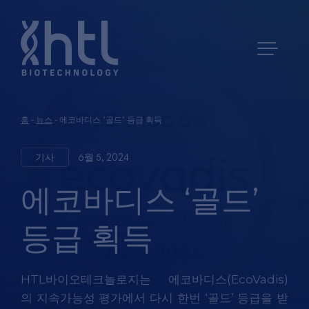
홈
-
뉴스
-
에코바디스 ‘골드’ 등급 획득
기사
6월 5, 2024
에코바디스 ‘골드’
등급 획득
HTL
바이오테크놀로지는
에코바디스
(EcoVadis)
의
지속가능성
평가에서
다시
한번
‘
골드’
등급을
받