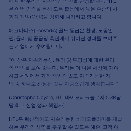
에
대한
우리의
지속적인
약속을
반영합니다
. HTL
은
이번
인증을
통해
모든
활동에서
높은
수준의
사
회적
책임
(CSR)
을
강화해
나가려고
합니다
.
에코바디스
(EcoVadis)
골드
등급은
환경
,
노동인
권
,
윤리
및
공급망
측면에서
뛰어난
성과를
보여주
는
기업에게
수여됩니다
.
“
이
상은
지속가능성
,
윤리
및
투명성에
대한
우리
의
약속을
보여
줍니다
.
우리는
더
나은
세상에
기여
하고
세계에서
가장
책임감
있고
지속가능한
기
업
중
하나로
선정된
것을
자랑스럽게
생각합니다
.”
(Christophe Coyard, HTL
바이오테크놀로지
CSR
담
당
최고
산업
성과
책임자
)
HTL
은
혁신적이고
지속가능한
바이오폴리머를
개발
하는
우리의
사명을
추구할
수
있도록
해준
,
고객
여