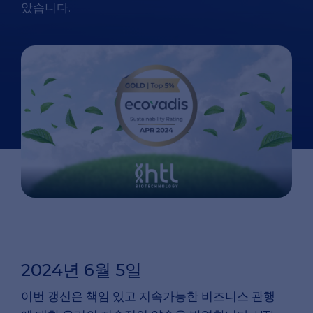
았습니다
.
2024년 6월 5일
이번
갱신은
책임
있고
지속가능한
비즈니스
관행