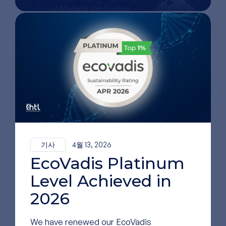
12월 9, 2025
ISO 13485 인증 갱신: 품질 우수성의 기
반 강화
11월 12, 2025
골관절염 및 류마티스학 분야에서 히알
루론산의 진화하는 역할
기사
4월 13, 2026
EcoVadis Platinum
Level Achieved in
11월 6, 2025
탁월한 품질: HTL 바이오테크놀로지의
2026
제약 등급 바이오폴리머의 기반
We have renewed our EcoVadis