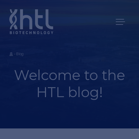
홈
-
Blog
Welcome to the
HTL
blog
!