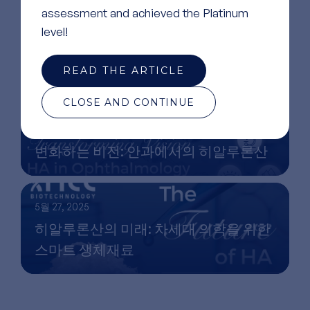
assessment and achieved the Platinum
level!
9월 17, 2025
산업 성과와 기업의 사회적 책임: 크리스
READ THE ARTICLE
토프 코야르와의 인터뷰
CLOSE AND CONTINUE
7월 9, 2025
변화하는 비전: 안과에서의 히알루론산
5월 27, 2025
히알루론산의 미래: 차세대 의학을 위한
스마트 생체재료