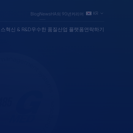
KR
Blog
News
HA의 90년
커리어
비스
혁신 & R&D
우수한 품질
산업 플랫폼
연락하기