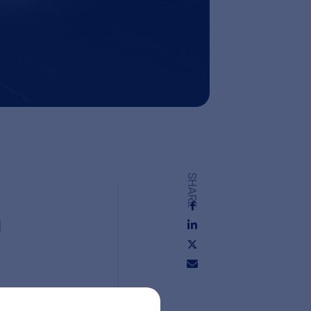
SHARE
권