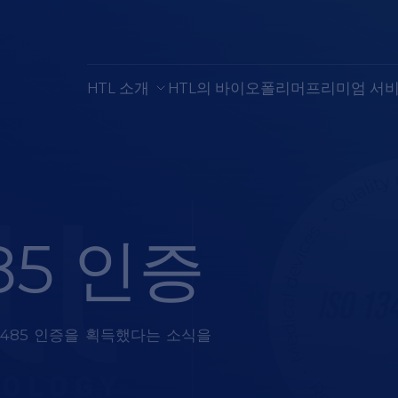
HTL 소개
HTL의 바이오폴리머
프리미엄 서
485 인증
3485
인증
을
획득했다
는
소식
을