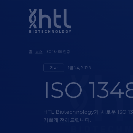
홈
-
뉴스
-
ISO 13485 인증
기사
1월 24, 2025
ISO 13
HTL
Biotechnology
가
새로
운
ISO 1
기쁘
게
전해드립니
다
.