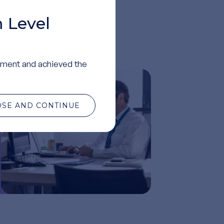
 Level
ment and achieved the
OSE AND CONTINUE