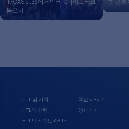
IMCAS 2025에서의 HTL바이오테크
첫 번째 
놀로지
HTL 및 가치
혁신 & R&D
HTL의 연혁
생산 부서
HTL의 바이오폴리머