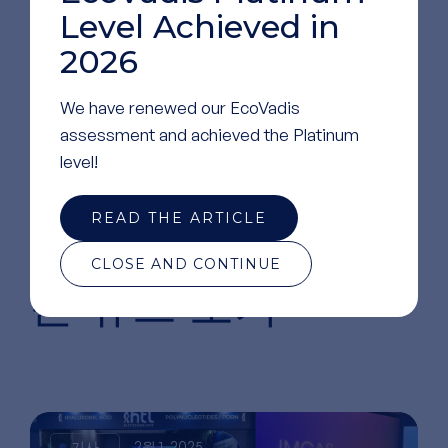
Level Achieved in
2026
We have renewed our EcoVadis
assessment and achieved the Platinum
level!
READ THE ARTICLE
당사에 대한
더 많
CLOSE AND CONTINUE
은 뉴스 보기
기사
2월 1, 2025