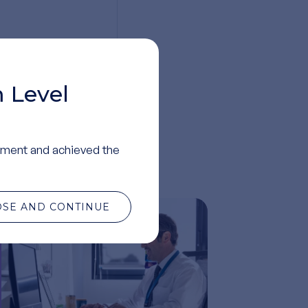
 Level
ment and achieved the
OSE AND CONTINUE