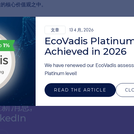
技的核心价值观之中。
文章
13 4 月, 2026
EcoVadis Platinum
Achieved in 2026
We have renewed our EcoVadis assess
Platinum level!
READ THE ARTICLE
CL
新消息,
edIn