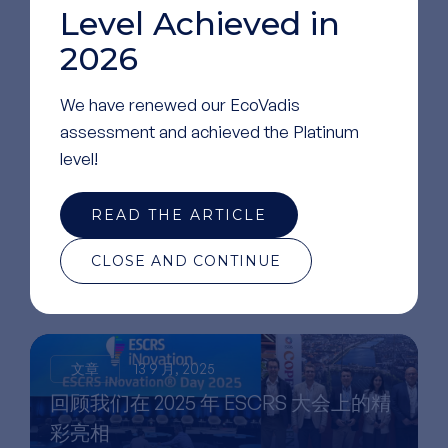
Level Achieved in
2026
We have renewed our EcoVadis
assessment and achieved the Platinum
level!
阅读
更多文章
READ THE ARTICLE
CLOSE AND CONTINUE
文章
13 9 月, 2025
回顾我们在 2025 年 ESCRS 大会上的精
彩亮相