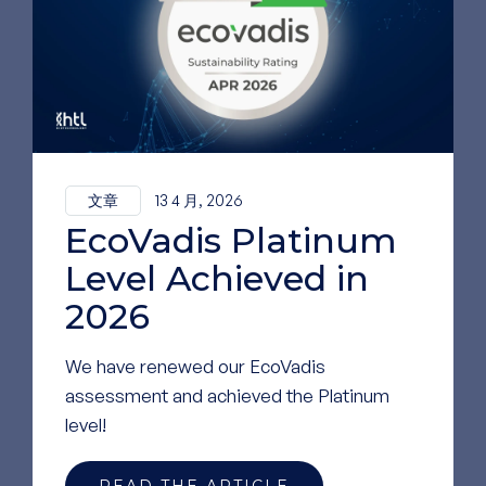
消息,
请关注我们的
LinkedIn
访问我们的 LINKEDIN 页面
文章
13 4 月, 2026
EcoVadis Platinum
Level Achieved in
2026
We have renewed our EcoVadis
assessment and achieved the Platinum
level!
READ THE ARTICLE