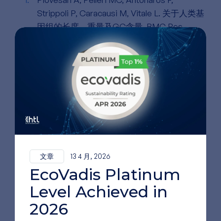
Strippoli P, Caracausi M, Vitale L. 关于人类基
因组的长度、重量及GC含量. BMC Res
Notes. 2019年2月27日;12(1):106.
doi:10.1186/s13104-019-4137-z PubMed PMID:
30813969; PubMed Central PMCID:
PMC6391780.
诺里斯（Norris AT）、布拉德利（Bradley
DG）、坎宁安（Cunningham EP）。养殖和
大西洋鲑（Salmo salar）野生种群之间及种群
内部的微卫星遗传变异。
《水产养殖》。
1999年1月1日；180:247–64。
文章
13 4 月, 2026
doi:10.1016/S0044-8486(99)00212-4
EcoVadis Platinum
宋Y、张Y、王X、于X、廖Y、张H等。
人参
Level Achieved in
（Panax ginseng）端粒到端粒参考基因组揭
2026
示了皂苷生物合成的进化历程。《园艺研