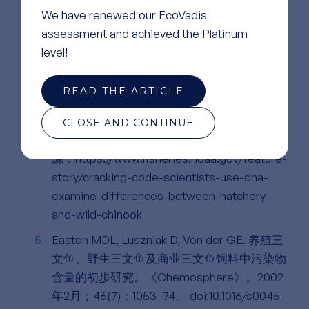
究》. 2024年6月;11(6):uhae107.
We have renewed our EcoVadis
doi:10.1093/hr/uhae107 PubMed PMID:
assessment and achieved the Platinum
38883331; PubMed Central PMCID:
level!
PMC11179851.
美国国家海洋和大气管理局（NOAA）渔业
READ THE ARTICLE
局。2024。《破解密码：科学家利用DNA研
究阿拉斯加东南部的养殖和野生鲑鱼之间的差
CLOSE AND CONTINUE
异》| NOAA渔业局。发布于：阿拉斯加。 来
源：https://www.fisheries.noaa.gov/feature-
story/cracking-code-scientists-use-dna-
examine-differences-between-hatchery-
and-wild-chinook
Easton MDL, Luszniak D, Von der GE.
养殖三
文鱼、野生三文鱼及商业三文鱼饲料中污染物
含量的初步研究。《Chemosphere》。2002
年2月；46(7)：1053–74。 doi:10.1016/s0045-