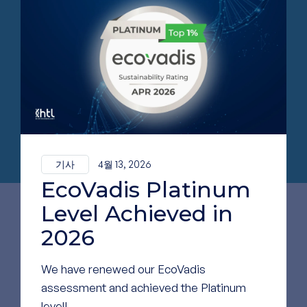
기사
4월 13, 2026
EcoVadis Platinum
Level Achieved in
2026
We have renewed our EcoVadis
assessment and achieved the Platinum
화장품 응용 분야
level!