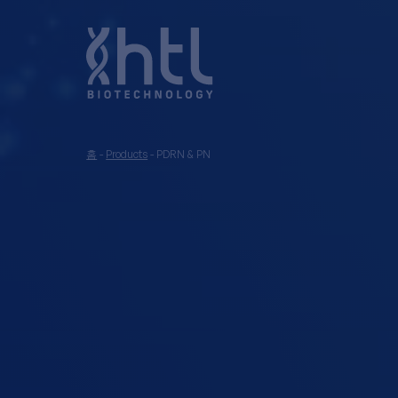
홈
-
Products
-
PDRN & PN