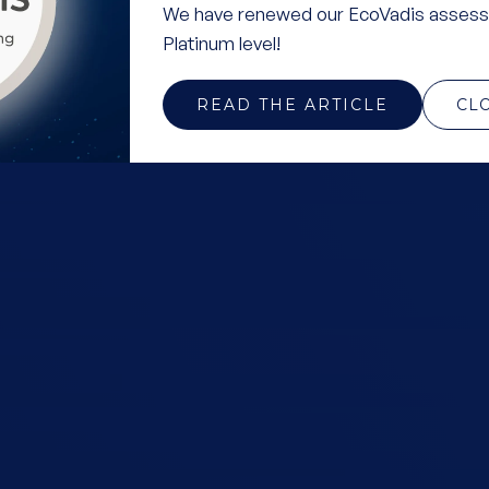
We have renewed our EcoVadis assess
Platinum level!
READ THE ARTICLE
CL