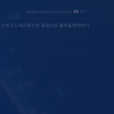
KR
Blog
News
HA의 90년
커리어
비스
혁신 & R&D
우수한 품질
산업 플랫폼
연락하기