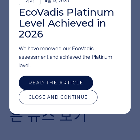
기사
4월 13, 2026
EcoVadis Platinum
Level Achieved in
2026
We have renewed our EcoVadis
assessment and achieved the Platinum
level!
READ THE ARTICLE
당사에 대한
더 많
CLOSE AND CONTINUE
은 뉴스 보기