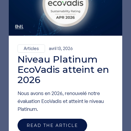
Pour voir nos
dernières
actualités,
suivez-
nous sur LinkedIn
Articles
avril 13, 2026
Niveau Platinum
ALLER SUR NOTRE PAGE
LINKEDIN
EcoVadis atteint en
2026
Nous avons en 2026, renouvelé notre
évaluation EcoVadis et atteint le niveau
Platinum.
READ THE ARTICLE