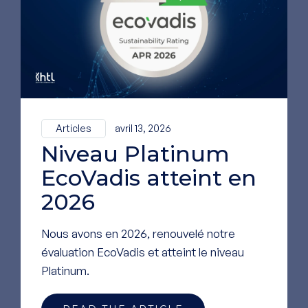
Pour voir nos
dernières
actualités,
suivez-
nous sur LinkedIn
Articles
avril 13, 2026
Niveau Platinum
ALLER SUR NOTRE PAGE
LINKEDIN
EcoVadis atteint en
2026
Nous avons en 2026, renouvelé notre
évaluation EcoVadis et atteint le niveau
Platinum.