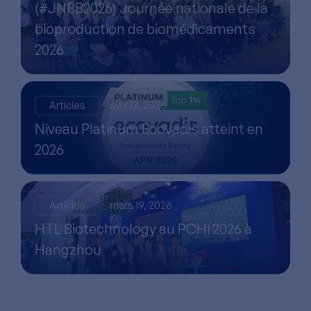
(#JNBB2026) Journée nationale de la
bioproduction de biomédicaments
2026
Articles
avril 13, 2026
Niveau Platinum EcoVadis atteint en
2026
Articles
mars 19, 2026
HTL Biotechnology au PCHi 2026 à
Hangzhou