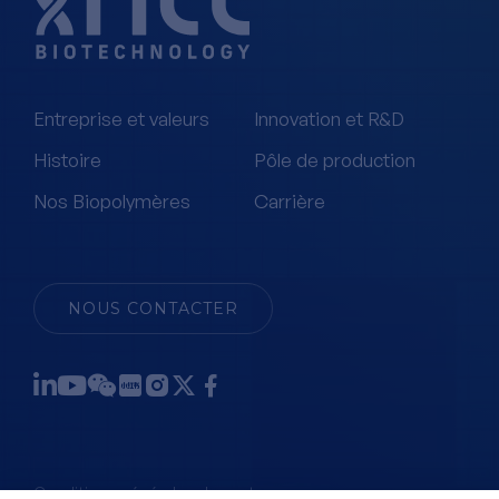
Entreprise et valeurs
Innovation et R&D
Histoire
Pôle de production
Nos Biopolymères
Carrière
NOUS CONTACTER
Conditions générales de vente