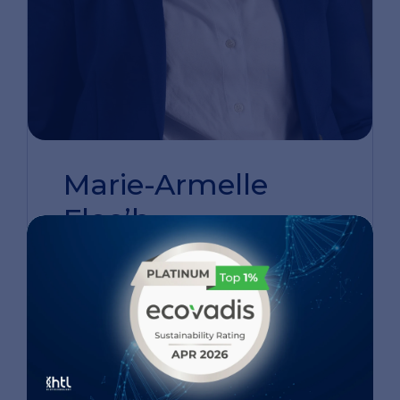
Marie-Armelle
Floc’h
Directrice de la qualité et de la
conformité
LinkedIn