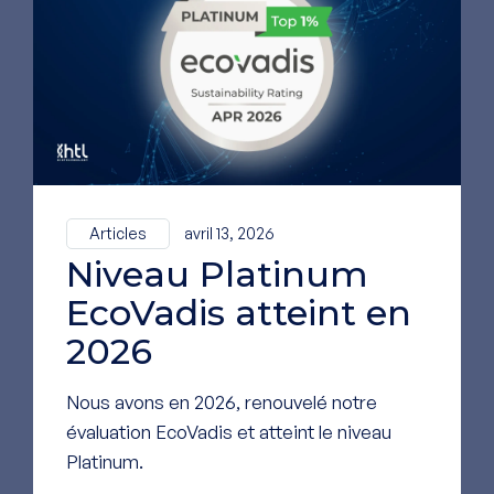
PIONNIER DE LA
BIOPRODUCTION D'ACIDE
HYALURONIQUE DEPUIS PLUS
DE 30 ANS
Articles
avril 13, 2026
Nous sommes à la pointe de
Niveau Platinum
l’innovation dans le secteur des
biopolymères pour répondre aux
EcoVadis atteint en
besoins médicaux de demain.
2026
Nos Biopolymères sont utilisés
dans différents secteurs :
Nous avons en 2026, renouvelé notre
ophtalmologie, médecine
évaluation EcoVadis et atteint le niveau
esthétique, médecine
Platinum.
reconstructive, dermatologie,