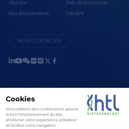
Histoire
Pôle de production
Nos Biopolymères
Carrière
NOUS CONTACTER
Conditions générales de vente
Mentions légales et CGU
Politique de confidentialité
Politique des cookies