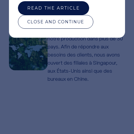
rhumatologie…
READ THE ARTICLE
ACTEUR INDUSTRIEL EN PLEINE
CLOSE AND CONTINUE
CROISSANCE INTERNATIONALE
Nous exportons près de 75 % de
notre production dans plus de 30
pays. Afin de répondre aux
besoins des clients, nous avons
ouvert des filiales à Singapour,
aux États-Unis ainsi que des
bureaux en Chine.