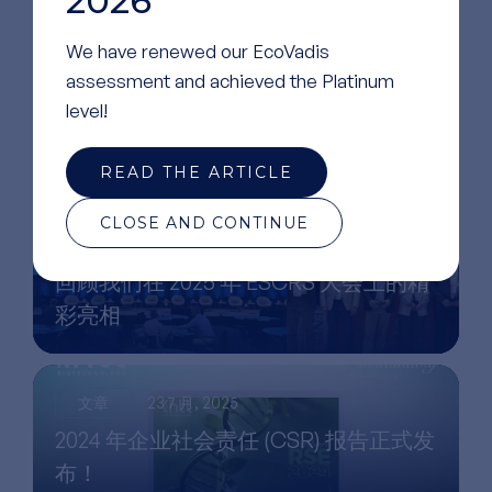
2026
We have renewed our EcoVadis
阅读
更多文章
assessment and achieved the Platinum
level!
READ THE ARTICLE
CLOSE AND CONTINUE
文章
13 9 月, 2025
回顾我们在 2025 年 ESCRS 大会上的精
彩亮相
文章
23 7 月, 2025
2024 年企业社会责任 (CSR) 报告正式发
布！