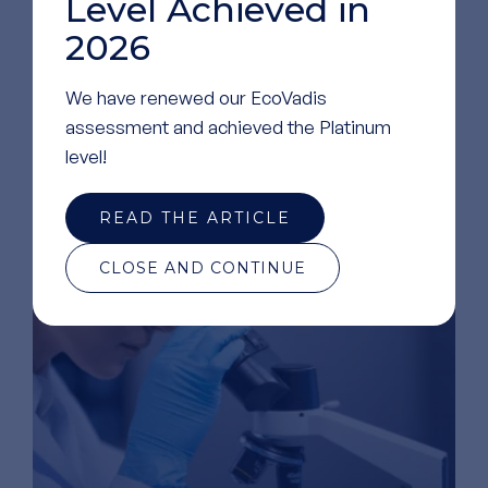
Level Achieved in
了解我们的
实验室
2026
We have renewed our EcoVadis
assessment and achieved the Platinum
level!
READ THE ARTICLE
CLOSE AND CONTINUE