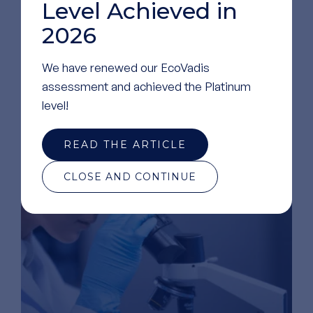
Level Achieved in
HTL의
실험실
알아보기
2026
We have renewed our EcoVadis
assessment and achieved the Platinum
level!
READ THE ARTICLE
CLOSE AND CONTINUE