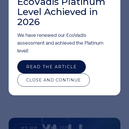
EcoVadis Platinum
Level Achieved in
2026
We have renewed our EcoVadis
assessment and achieved the Platinum
level!
당사에 대한
더 많
READ THE ARTICLE
CLOSE AND CONTINUE
은 뉴스 보기
보도 자료
6월 5, 2025