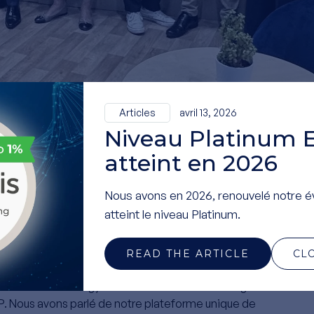
Articles
avril 13, 2026
Niveau Platinum 
atteint en 2026
Nous avons en 2026, renouvelé notre é
atteint le niveau Platinum.
October, 2023
READ THE ARTICLE
CL
HTL Biotechnology a été ravie d'accueillir un si grand nombre
SP. Nous avons parlé de notre plateforme unique de