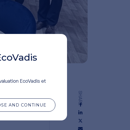
EcoVadis
valuation EcoVadis et
SHARE
OSE AND CONTINUE