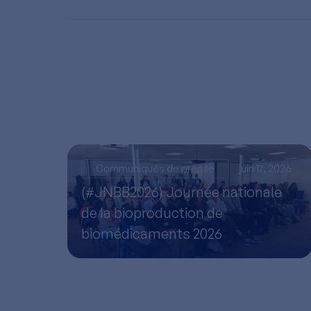
Communiqués de presse
juin 17, 2026
(#JNBB2026) Journée nationale
de la bioproduction de
biomédicaments 2026