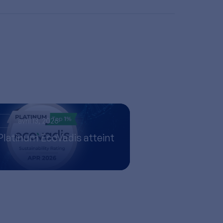
s
avril 13, 2026
Platinum EcoVadis atteint