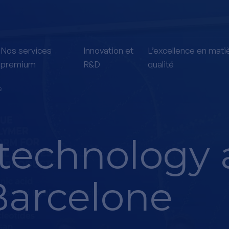
Nos services
Innovation et
L’excellence en mati
premium
R&D
qualité
e
technology 
Barcelone