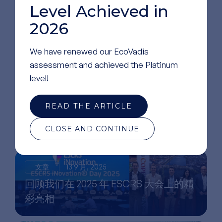
Level Achieved in
2026
We have renewed our EcoVadis
assessment and achieved the Platinum
level!
阅读
更多文章
READ THE ARTICLE
CLOSE AND CONTINUE
文章
13 9 月, 2025
回顾我们在 2025 年 ESCRS 大会上的精
彩亮相