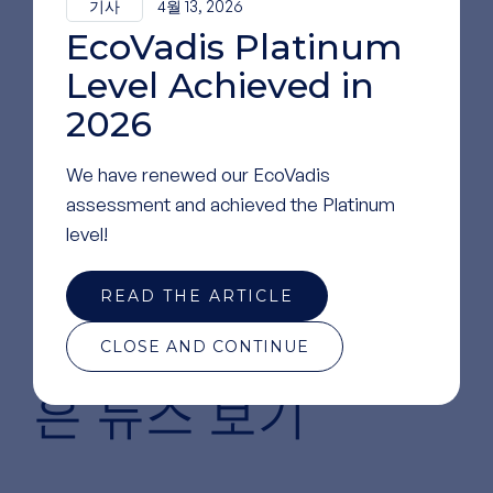
기사
4월 13, 2026
EcoVadis Platinum
Level Achieved in
2026
We have renewed our EcoVadis
assessment and achieved the Platinum
level!
READ THE ARTICLE
당사에 대한
더 많
CLOSE AND CONTINUE
은 뉴스 보기