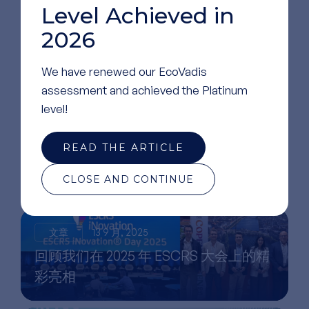
Level Achieved in
2026
We have renewed our EcoVadis
assessment and achieved the Platinum
level!
阅读
更多文章
READ THE ARTICLE
CLOSE AND CONTINUE
文章
13 9 月, 2025
回顾我们在 2025 年 ESCRS 大会上的精
彩亮相