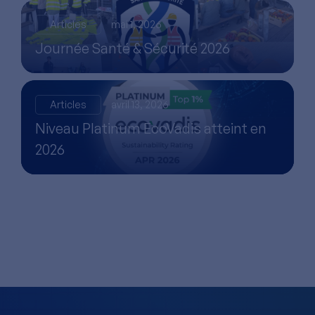
Articles
mai 1, 2026
Journée Santé & Sécurité 2026
Articles
avril 13, 2026
Niveau Platinum EcoVadis atteint en
2026