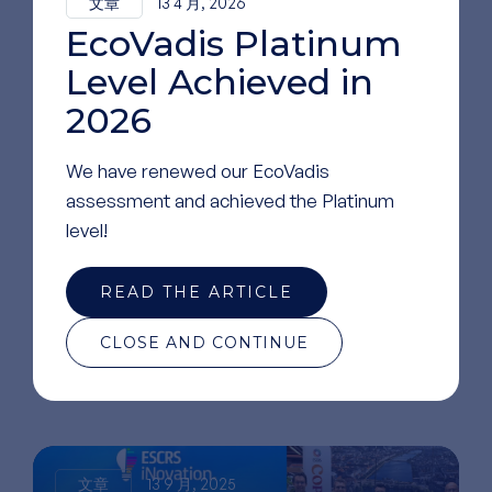
文章
13 4 月, 2026
EcoVadis Platinum
Level Achieved in
2026
We have renewed our EcoVadis
assessment and achieved the Platinum
level!
READ THE ARTICLE
阅读
更多文章
CLOSE AND CONTINUE
文章
13 9 月, 2025