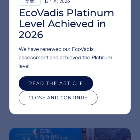
文章
13 4 月, 2026
EcoVadis Platinum
Level Achieved in
2026
We have renewed our EcoVadis
assessment and achieved the Platinum
level!
READ THE ARTICLE
阅读
更多文章
CLOSE AND CONTINUE
文章
13 9 月, 2025