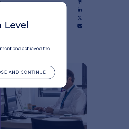
연
하
 Level
ment and achieved the
OSE AND CONTINUE