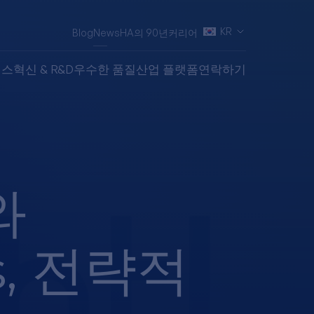
KR
Blog
News
HA의 90년
커리어
비스
혁신 & R&D
우수한 품질
산업 플랫폼
연락하기
와
es, 전략적