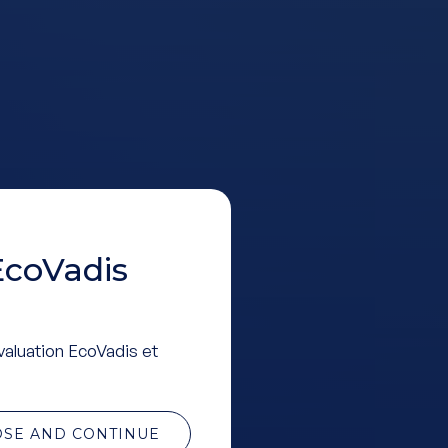
EcoVadis
valuation EcoVadis et
OSE AND CONTINUE