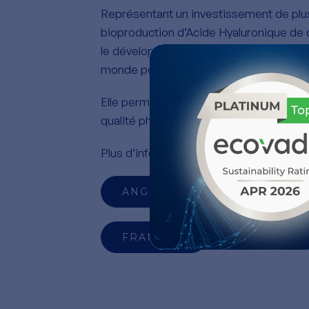
Représentant un investissement de plus 
bioproduction d’Acide Hyaluronique de 
le développement de HTL Biotechnology 
monde pour une unité de production de
Elle permettra à HTL Biotechnology de 
qualité pharmaceutique au monde et d’
Plus d’informations ci-dessous.
ANGLAIS
FRANÇAIS