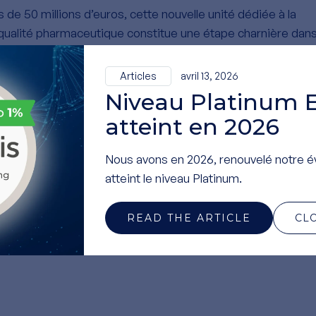
de 50 millions d’euros, cette nouvelle unité dédiée à la
qualité pharmaceutique constitue une étape charnière dan
et le plus important investissement jamais réalisé dans l
 biopolymères.
Articles
avril 13, 2026
Niveau Platinum 
devenir le plus grand producteur d’Acide Hyaluronique de
atteint en 2026
accélérer son développement international.
Nous avons en 2026, renouvelé notre é
atteint le niveau Platinum.
READ THE ARTICLE
CL