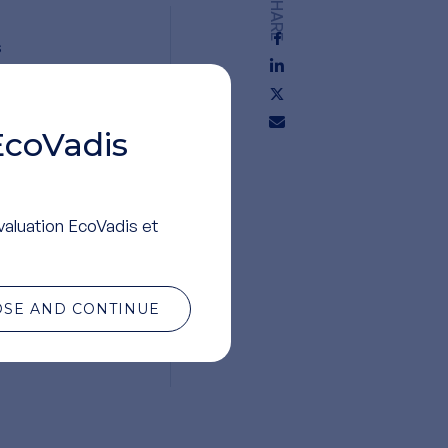
SHARE
s
e
EcoVadis
valuation EcoVadis et
OSE AND CONTINUE