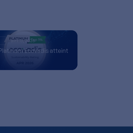
s
avril 13, 2026
Platinum EcoVadis atteint