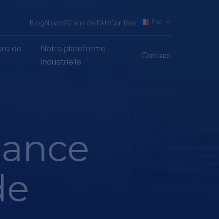
Fra
Blog
News
90 ans de l’AH
Carrière
ère de
Notre plateforme
Contact
industrielle
lance
de