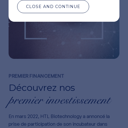
CLOSE AND CONTINUE
PREMIER FINANCEMENT
Découvrez nos
premier investissement
En mars 2022, HTL Biotechnology a annoncé la
prise de participation de son incubateur dans