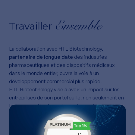
Ensemble
Travailler
La collaboration avec HTL Biotechnology,
partenaire de longue date
des industries
pharmaceutiques et des dispositifs médicaux
dans le monde entier, ouvre la voie à un
développement commercial plus rapide.
HTL Biotechnology vise à avoir un impact sur les
entreprises de son portefeuille, non seulement en
tant que soutien financier, mais aussi en tant que
conseiller scientifique, technique, industriel,
commercial et stratégique.