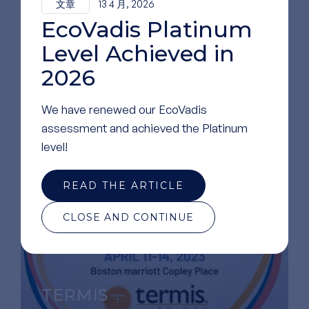
文章
13 4 月, 2026
EcoVadis Platinum
Level Achieved in
2026
SFB
金牌赞助商
We have renewed our EcoVadis
assessment and achieved the Platinum
level!
READ THE ARTICLE
CLOSE AND CONTINUE
TERMIS