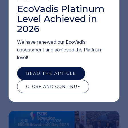
EcoVadis Platinum
Level Achieved in
2026
We have renewed our EcoVadis
assessment and achieved the Platinum
level!
READ THE ARTICLE
阅读
更多文章
CLOSE AND CONTINUE
文章
13 9 月, 2025