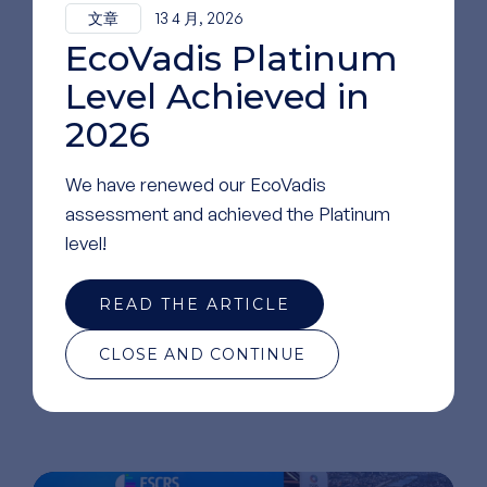
文章
13 4 月, 2026
EcoVadis Platinum
Level Achieved in
2026
We have renewed our EcoVadis
assessment and achieved the Platinum
level!
READ THE ARTICLE
阅读
更多文章
CLOSE AND CONTINUE