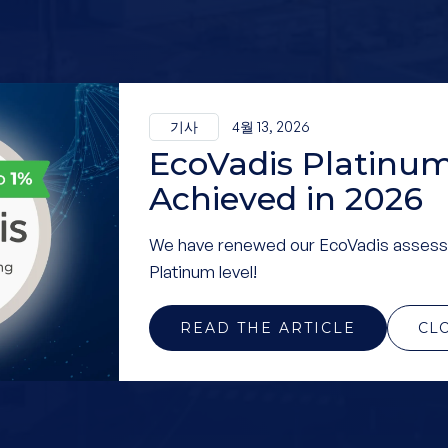
기사
4월 13, 2026
EcoVadis Platinum
Achieved in 2026
We have renewed our EcoVadis assess
Platinum level!
READ THE ARTICLE
CL