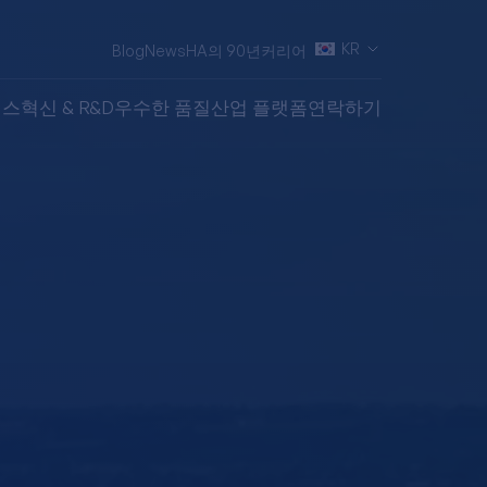
KR
Blog
News
HA의 90년
커리어
비스
혁신 & R&D
우수한 품질
산업 플랫폼
연락하기