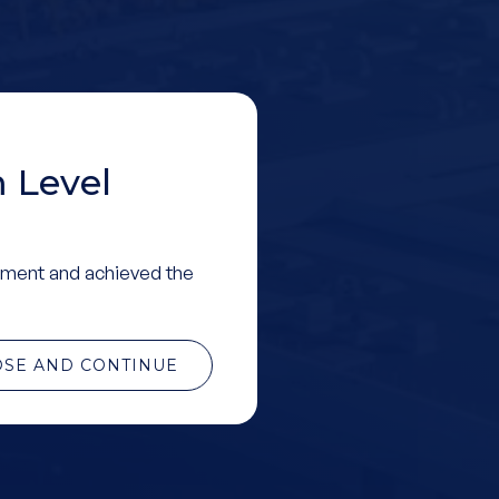
 Level
ment and achieved the
OSE AND CONTINUE